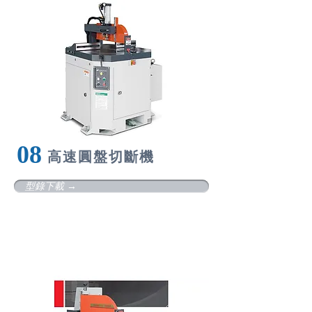
08
高
速圓盤切斷機
型錄下載 →