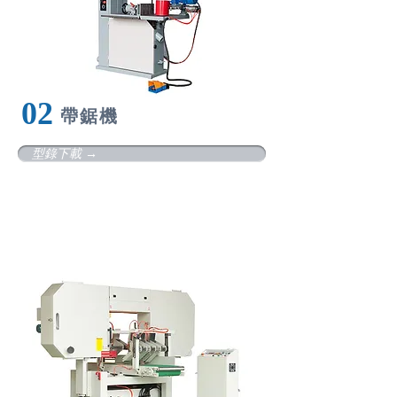
​02
帶
鋸機
型錄下載 →