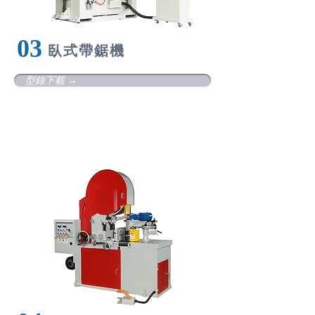
​03
臥
式帶鋸機
型錄下載 →