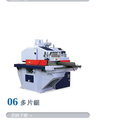
06
多
片鋸
型錄下載 →