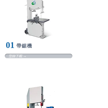
01
帶
鋸機
型錄下載 →