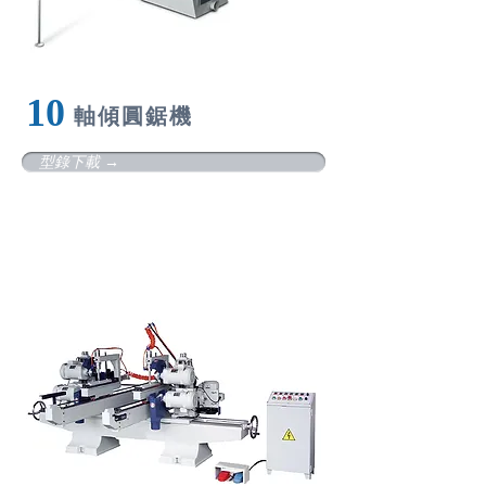
10
軸
傾圓鋸機
型錄下載 →