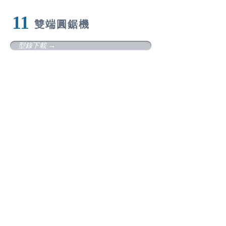
11
雙
端圓鋸機
型錄下載 →
12
懸
臂吊鋸機